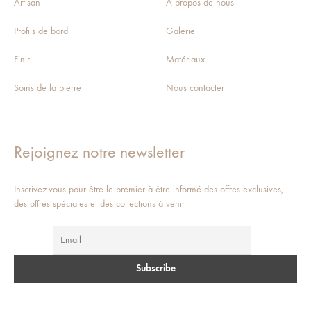
Artisan
À propos de nous
Profils de bord
Galerie
Finir
Matériaux
Soins de la pierre
Nous contacter
Rejoignez notre newsletter
Inscrivez-vous pour être le premier à être informé des offres exclusives,
des offres spéciales et des collections à venir