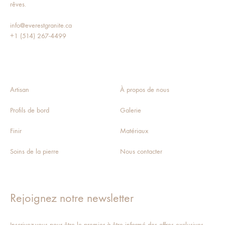
rêves.
info@everestgranite.ca
+1 (514) 267-4499
Artisan
À propos de nous
Profils de bord
Galerie
Finir
Matériaux
Soins de la pierre
Nous contacter
Rejoignez notre newsletter
Inscrivez-vous pour être le premier à être informé des offres exclusives,