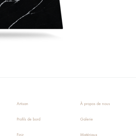
Artisan
À propos de nous
Profils de bord
Galerie
Finir
Matériaux