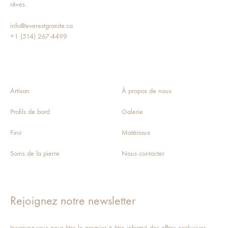
rêves.
info@everestgranite.ca
+1 (514) 267-4499
Artisan
À propos de nous
Profils de bord
Galerie
Finir
Matériaux
Soins de la pierre
Nous contacter
Rejoignez notre newsletter
Inscrivez-vous pour être le premier à être informé des offres exclusives,